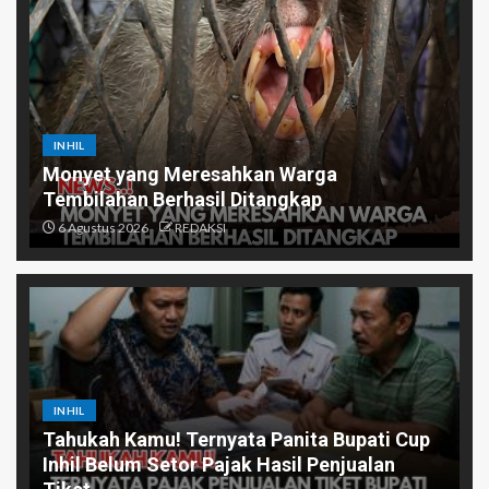
INHIL
Monyet yang Meresahkan Warga
Tembilahan Berhasil Ditangkap
6 Agustus 2026
REDAKSI
INHIL
Tahukah Kamu! Ternyata Panita Bupati Cup
Inhil Belum Setor Pajak Hasil Penjualan