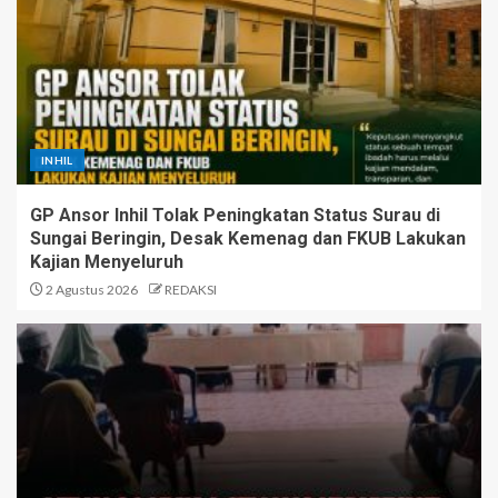
Menjaga Nyala Semangat di
Pesisir, Kades Sungai Berapit
Pimpin Persiapan Peringatan
HUT RI ke-81
4
INHIL
Koperasi PSB Diduga
‘Menyesatkan’ Anggota terkait
HGU PT Oskar, Lahan Sawit
GP Ansor Inhil Tolak Peningkatan Status Surau di
Warga Terancam Hilang Status
Sungai Beringin, Desak Kemenag dan FKUB Lakukan
Kepemilikan
Kajian Menyeluruh
5
2 Agustus 2026
REDAKSI