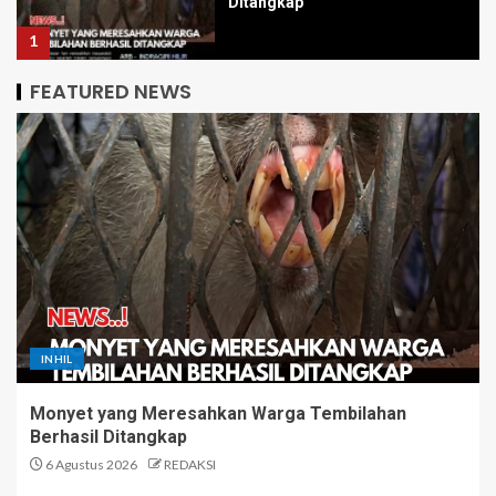
Pajak Hasil Penjualan Tiket
2
FEATURED NEWS
GP Ansor Inhil Tolak
Peningkatan Status Surau di
Sungai Beringin, Desak
Kemenag dan FKUB Lakukan
Kajian Menyeluruh
3
Menjaga Nyala Semangat di
Pesisir, Kades Sungai Berapit
Pimpin Persiapan Peringatan
HUT RI ke-81
4
INHIL
Koperasi PSB Diduga
Monyet yang Meresahkan Warga Tembilahan
‘Menyesatkan’ Anggota terkait
Berhasil Ditangkap
HGU PT Oskar, Lahan Sawit
Warga Terancam Hilang Status
6 Agustus 2026
REDAKSI
Kepemilikan
5