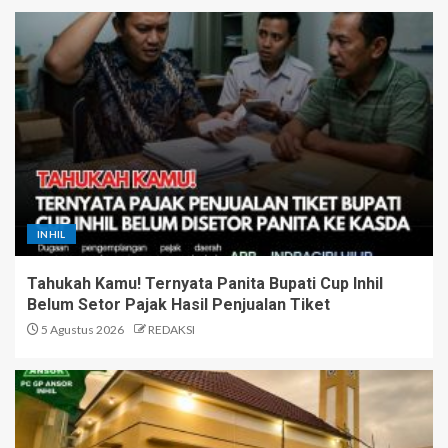
Monyet yang Meresahkan
Warga Tembilahan Berhasil
Ditangkap
1
Tahukah Kamu! Ternyata Panita
Bupati Cup Inhil Belum Setor
INHIL
Pajak Hasil Penjualan Tiket
2
Tahukah Kamu! Ternyata Panita Bupati Cup Inhil
Belum Setor Pajak Hasil Penjualan Tiket
GP Ansor Inhil Tolak
5 Agustus 2026
REDAKSI
Peningkatan Status Surau di
Sungai Beringin, Desak
Kemenag dan FKUB Lakukan
Kajian Menyeluruh
3