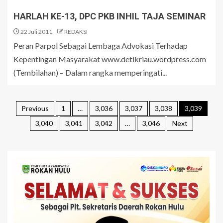
HARLAH KE-13, DPC PKB INHIL TAJA SEMINAR
22 Juli 2011
REDAKSI
Peran Parpol Sebagai Lembaga Advokasi Terhadap
Kepentingan Masyarakat www.detikriau.wordpress.com
(Tembilahan) – Dalam rangka memperingati...
Previous
1
…
3,036
3,037
3,038
3,039
3,040
3,041
3,042
…
3,046
Next