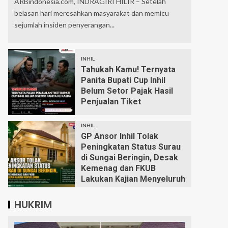
ARBindonesia.com, INDRAGIRI HILIR – Setelah
belasan hari meresahkan masyarakat dan memicu
sejumlah insiden penyerangan...
INHIL
Tahukah Kamu! Ternyata
Panita Bupati Cup Inhil
Belum Setor Pajak Hasil
Penjualan Tiket
INHIL
GP Ansor Inhil Tolak
Peningkatan Status Surau
di Sungai Beringin, Desak
Kemenag dan FKUB
Lakukan Kajian Menyeluruh
HUKRIM