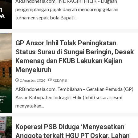
ARBindonesia.com, INDRAGIRI HILIR – Dugaan
pengemplangan pajak daerah mencoreng gelaran
turnamen sepak bola Bupati...
ARTIKEL
 APBD Inhil
GP Ansor Inhil Tolak Peningkatan
riode Demi
Orang Jujur Tidak Butuh Pembelaan Setela
Jatuh
Status Surau di Sungai Beringin, Desak
Kemenag dan FKUB Lakukan Kajian
Menyeluruh
2 Agustus 2026
REDAKSI
ARBindonesia.com, Tembilahan – Gerakan Pemuda (GP)
Ansor Kabupaten Indragiri Hilir (Inhil) secara resmi
menyatakan...
Koperasi PSB Diduga ‘Menyesatkan’
Anggota terkait HGU PT Oskar, Lahan