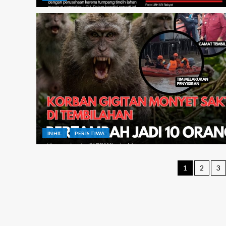
INHIL
PERISTIWA
1
2
3