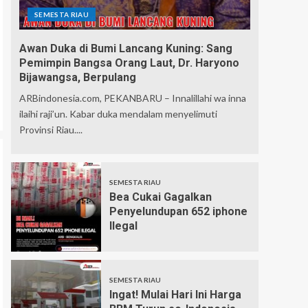
SEMESTA RIAU
Awan Duka di Bumi Lancang Kuning: Sang
Pemimpin Bangsa Orang Laut, Dr. Haryono
Bijawangsa, Berpulang
ARBindonesia.com, PEKANBARU – Innalillahi wa inna
ilaihi raji’un. Kabar duka mendalam menyelimuti
Provinsi Riau....
SEMESTA RIAU
Bea Cukai Gagalkan
Penyelundupan 652 iphone
Ilegal
SEMESTA RIAU
Ingat! Mulai Hari Ini Harga