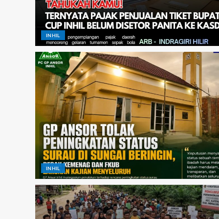
INHIL
ARTIKEL
Menatap Asa Dibalik Angka: Jika
Moral dalam Kurikulum
Tetap Stagnan Butuh Berapa Pe
ragiri Hilir
Infrastruktur Merata?
INHIL