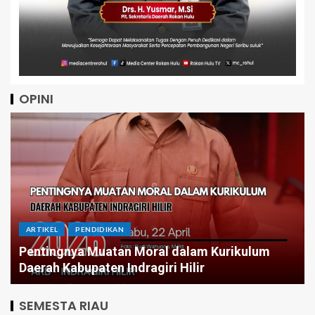
OPINI
ARTIKEL
Menatap Asa Dibalik Angka: Jika A
m Kurikulum
Tetap Stagnan Butuh Berapa Perio
r
Infrastruktur Merata?
SEMESTA RIAU