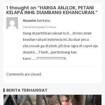
1 thought on “
HARGA ANJLOK, PETANI
KELAPA INHIL DIAMBANG KEHANCURAN.
”
Anonim
berkata:
14 Mei 2014 pukul 1:54 am
tlong di perhtikan rakyat kcil… di mns letak
keadlan rakyat indonesia ini..itu dsar pnca
sila..mssak ga di pkek..jdi dsar ngra di copot aja
dounkk….TlonK…pertimbang kan
kami……?????????????????h
Comments are closed.
BERITA TERHANGAT