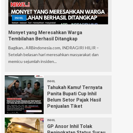
INHIL
Monyet yang Meresahkan Warga
Tembilahan Berhasil Ditangkap
Bagikan.. ARBindonesia.com, INDRAGIRI HILIR –
Setelah belasan hari meresahkan masyarakat dan
memicu sejumlah insiden...
INHIL
Tahukah Kamu! Ternyata
Panita Bupati Cup Inhil
Belum Setor Pajak Hasil
Penjualan Tiket
INHIL
GP Ansor Inhil Tolak
Peningkatan Status Surau