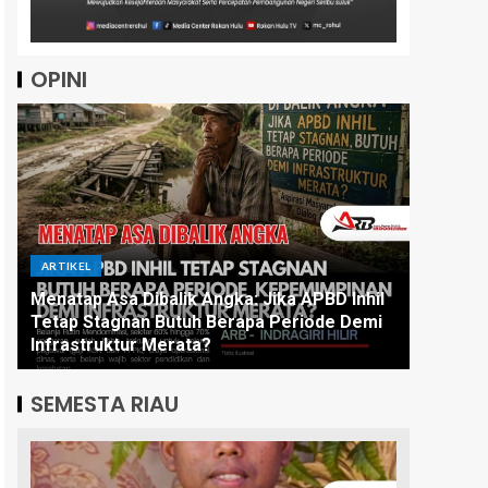
OPINI
ARTIKEL
ARTIKEL
Menatap Asa Dibalik Angka: Jika APBD Inhil
Tetap Stagnan Butuh Berapa Periode Demi
Orang J
Infrastruktur Merata?
Jatuh
SEMESTA RIAU