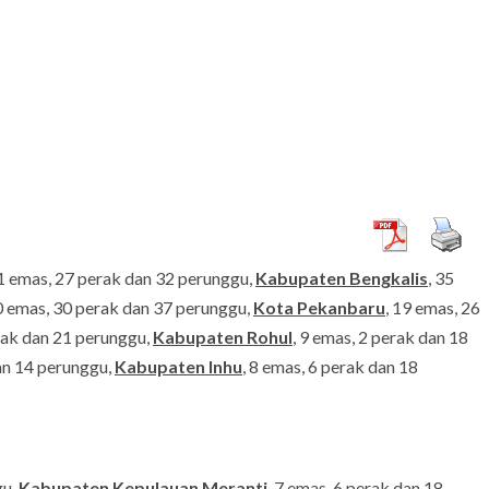
41 emas, 27 perak dan 32 perunggu,
Kabupaten Bengkalis
, 35
ARTIKEL
PENDIDIKAN
20 emas, 30 perak dan 37 perunggu,
Kota Pekanbaru
, 19 emas, 26
Pentingnya Muatan Moral dalam Kurikulum
rak dan 21 perunggu,
Kabupaten Rohul
, 9 emas, 2 perak dan 18
Daerah Kabupaten Indragiri Hilir
dan 14 perunggu,
Kabupaten Inhu
, 8 emas, 6 perak dan 18
gu,
Kabupaten Kepulauan Meranti
, 7 emas, 6 perak dan 18