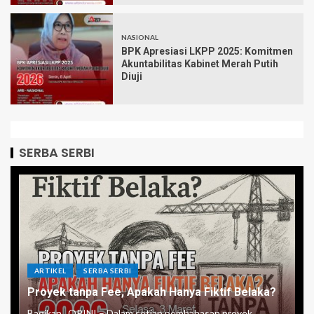
NASIONAL
BPK Apresiasi LKPP 2025: Komitmen
Akuntabilitas Kabinet Merah Putih
Diuji
SERBA SERBI
ARTIKEL
SERBA SERBI
Proyek tanpa Fee, Apakah Hanya Fiktif Belaka?
Bagikan.. OPINI – Dalam setiap pembahasan proyek