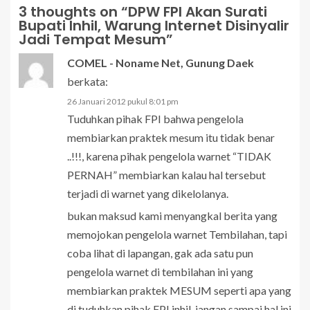
3 thoughts on “
DPW FPI Akan Surati
Bupati Inhil, Warung Internet Disinyalir
Jadi Tempat Mesum
”
COMEL - Noname Net, Gunung Daek
berkata:
26 Januari 2012 pukul 8:01 pm
Tuduhkan pihak FPI bahwa pengelola
membiarkan praktek mesum itu tidak benar
..!!!, karena pihak pengelola warnet “TIDAK
PERNAH” membiarkan kalau hal tersebut
terjadi di warnet yang dikelolanya.
bukan maksud kami menyangkal berita yang
memojokan pengelola warnet Tembilahan, tapi
coba lihat di lapangan, gak ada satu pun
pengelola warnet di tembilahan ini yang
membiarkan praktek MESUM seperti apa yang
di tuduhkan pihak FPI inhil, jangan sampai hal ini