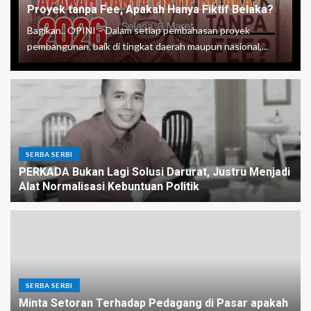
Proyek tanpa Fee, Apakah Hanya Fiktif Belaka?
Bagikan.. OPINI – Dalam setiap pembahasan proyek
pembangunan, baik di tingkat daerah maupun nasional,...
SERBA SERBI
PERKADA Bukan Lagi Solusi Darurat, Justru Menjadi
Alat Normalisasi Kebuntuan Politik
SERBA SERBI
Minta Setoran Terhadap Pedagang di Pasar apakah