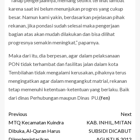
“Tahap pengerjaannya, memang sedikit terlihat lambat
karena saat ini belum menunjukan progres yang cukup
besar. Namun kami yakin, berdasarkan pejelasan pihak
rekanan, jika pondasi sudah selesai maka pengerjaan
bagian atas akan mudah dilakukan dan bisa dilihat
progresnya semakin meningkat,” paparnya.
Maka dari itu, dia berpesan, agar dalam pelaksanaan
PON tidak terhambat dan fasilitas jalan dalam kota
Tembilahan tidak mengalami kerusakan, pihaknya terus
mengingatkan agar dalam mengangkut matrial, rekanan
tetap memenuhi ketentuan-ketentuan yang berlaku. Baik
dari dinas Perhubungan maupun Dinas PU.
(fen)
Previous
Next
MTQ Kecamatan Kuindra
KAB. INHIL, MITAN
Dibuka, Al-Quran Harus
SUBSIDI DICABUT
Diimplemintasikan
AGUSTUS 2012