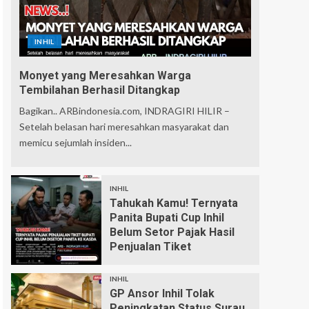
INHIL
Monyet yang Meresahkan Warga
Tembilahan Berhasil Ditangkap
Bagikan.. ARBindonesia.com, INDRAGIRI HILIR –
Setelah belasan hari meresahkan masyarakat dan
memicu sejumlah insiden...
INHIL
Tahukah Kamu! Ternyata
Panita Bupati Cup Inhil
Belum Setor Pajak Hasil
Penjualan Tiket
INHIL
GP Ansor Inhil Tolak
Peningkatan Status Surau