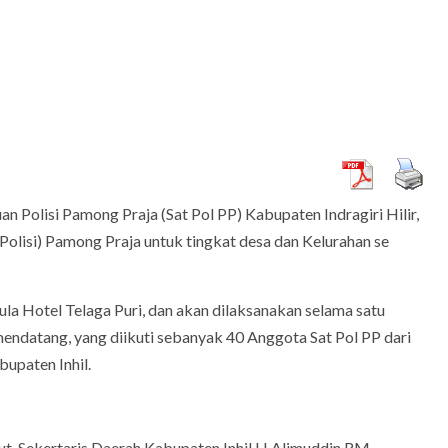
olisi Pamong Praja (Sat Pol PP) Kabupaten Indragiri Hilir,
 Polisi) Pamong Praja untuk tingkat desa dan Kelurahan se
ARTIKEL
Budi Wahyono: Anak Inklusi Berhak
aan Setelah
Memperoleh Pendidikan Layak dan Bermutu
la Hotel Telaga Puri, dan akan dilaksanakan selama satu
di Sekolah Umum, Temasuk TK
endatang, yang diikuti sebanyak 40 Anggota Sat Pol PP dari
upaten Inhil.
, Sekertaris Daerah Kabupaten Inhil H.Alimuddin RM