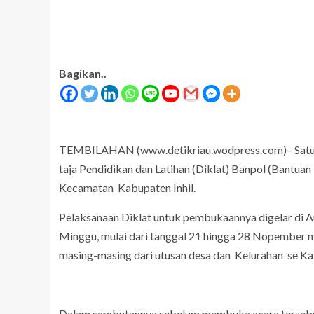
Bagikan..
TEMBILAHAN (www.detikriau.wodpress.com)– Satuan P
taja Pendidikan dan Latihan (Diklat) Banpol (Bantuan
Kecamatan Kabupaten Inhil.
ARTIKEL
Angka: Jika APBD Inhil
h Berapa Periode Demi
Orang Jujur Tidak Butuh Pembel
Pelaksanaan Diklat untuk pembukaannya digelar di Au
a?
Jatuh
Minggu, mulai dari tanggal 21 hingga 28 Nopember m
masing-masing dari utusan desa dan Kelurahan se Kab
Dalam sambutannya sebelum membuka acara tersebut