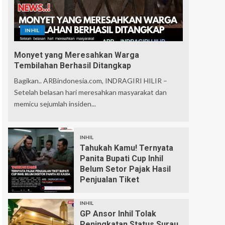
INHIL
Monyet yang Meresahkan Warga
Tembilahan Berhasil Ditangkap
Bagikan.. ARBindonesia.com, INDRAGIRI HILIR –
Setelah belasan hari meresahkan masyarakat dan
memicu sejumlah insiden...
INHIL
Tahukah Kamu! Ternyata
Panita Bupati Cup Inhil
Belum Setor Pajak Hasil
Penjualan Tiket
INHIL
GP Ansor Inhil Tolak
Peningkatan Status Surau