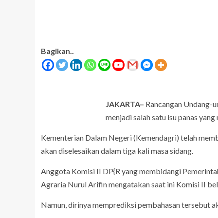
Bagikan..
JAKARTA–
Rancangan Undang-un
menjadi salah satu isu panas yan
ARTIKEL
Budi Wahyono: Anak Inklusi Ber
Kementerian Dalam Negeri (Kemendagri) telah memb
utuh Pembelaan Setelah
Memperoleh Pendidikan Layak 
akan diselesaikan dalam tiga kali masa sidang.
di Sekolah Umum, Temasuk TK
Anggota Komisi II DP{R yang membidangi Pemerinta
Agraria Nurul Arifin mengatakan saat ini Komisi II
Namun, dirinya memprediksi pembahasan tersebut ak