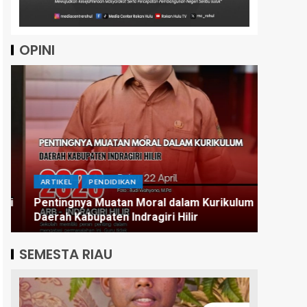
OPINI
ARTIKEL
ARTIKEL
PENDIDIKAN
Menatap
Pentingnya Muatan Moral dalam Kurikulum
Tetap S
Daerah Kabupaten Indragiri Hilir
Infrast
SEMESTA RIAU