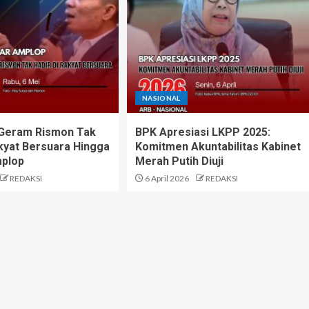
NASIONAL
 Geram Rismon Tak
BPK Apresiasi LKPP 2025:
akyat Bersuara Hingga
Komitmen Akuntabilitas Kabinet
plop
Merah Putih Diuji
REDAKSI
6 April 2026
REDAKSI