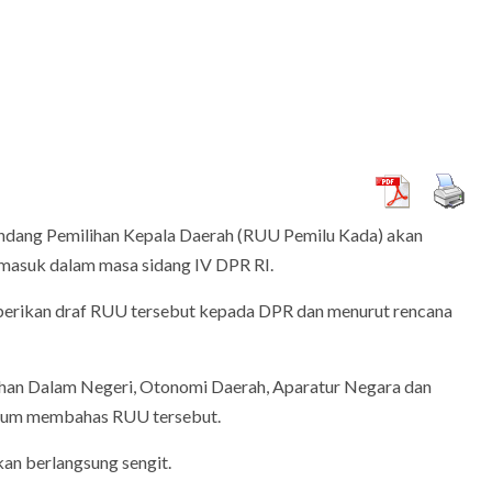
dang Pemilihan Kepala Daerah (RUU Pemilu Kada) akan
g masuk dalam masa sidang IV DPR RI.
ARTIKEL
hak
erikan draf RUU tersebut kepada DPR dan menurut rencana
dan Bermutu
Pintar Saja Tidak Cukup, Mengapa Birokrasi
Butuh Pemimpin yang Jago Eksekusi
han Dalam Negeri, Otonomi Daerah, Aparatur Negara dan
 belum membahas RUU tersebut.
an berlangsung sengit.