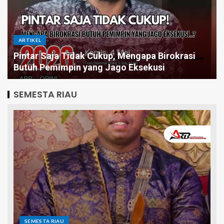
ARTIKEL
PENDIDIKAN
Cukup, Mengapa Birokrasi
Pentingnya Muatan Mo
ng Jago Eksekusi
Daerah Kabupaten Indra
SEMESTA RIAU
SEMESTA RIAU