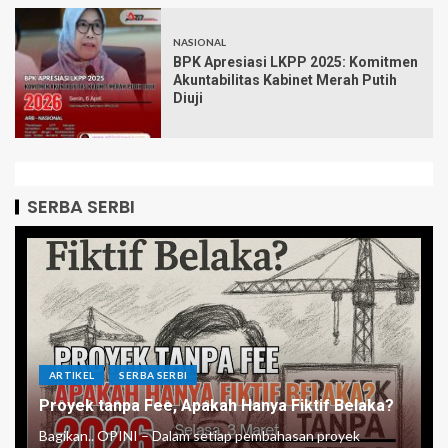
NASIONAL
BPK Apresiasi LKPP 2025: Komitmen
Akuntabilitas Kabinet Merah Putih
Diuji
SERBA SERBI
ARTIKEL
SERBA SERBI
Proyek tanpa Fee, Apakah Hanya Fiktif Belaka?
Bagikan.. OPINI – Dalam setiap pembahasan proyek