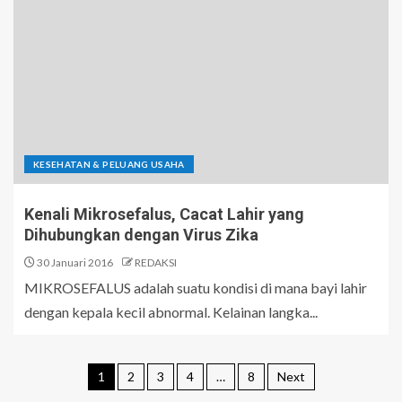
KESEHATAN & PELUANG USAHA
Kenali Mikrosefalus, Cacat Lahir yang
Dihubungkan dengan Virus Zika
30 Januari 2016
REDAKSI
MIKROSEFALUS adalah suatu kondisi di mana bayi lahir
dengan kepala kecil abnormal. Kelainan langka...
1
2
3
4
…
8
Next