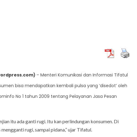
wordpress.com
)
– Menteri Komunikasi dan Informasi Tifatul
ARTIKEL
 APBD Inhil
umen bisa mendapatkan kembali pulsa yang ‘disedot’ oleh
riode Demi
Orang Jujur Tidak Butuh Pembelaan Setela
nkominfo No 1 tahun 2009 tentang Pelayanan Jasa Pesan
Jatuh
ian itu ada ganti rugi. Itu kan perlindungan konsumen. Di
mengganti rugi, sampai pidana,” ujar Tifatul.