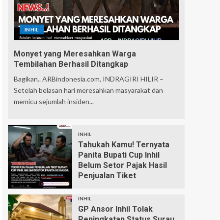
INHIL
Monyet yang Meresahkan Warga
Tembilahan Berhasil Ditangkap
Bagikan.. ARBindonesia.com, INDRAGIRI HILIR –
Setelah belasan hari meresahkan masyarakat dan
memicu sejumlah insiden...
INHIL
Tahukah Kamu! Ternyata
Panita Bupati Cup Inhil
Belum Setor Pajak Hasil
Penjualan Tiket
INHIL
GP Ansor Inhil Tolak
Peningkatan Status Surau