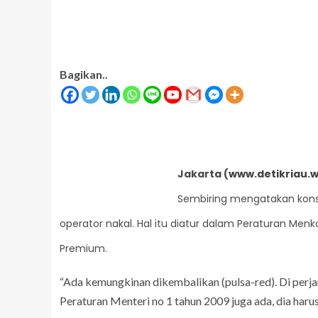
Bagikan..
Jakarta
(
www.detikriau.
ARTIKEL
Menatap Asa Dibalik Angka: Jika
Sembiring mengatakan kons
Moral dalam Kurikulum
Tetap Stagnan Butuh Berapa Pe
operator nakal. Hal itu diatur dalam Peraturan Me
ragiri Hilir
Infrastruktur Merata?
Premium.
“Ada kemungkinan dikembalikan (pulsa-red). Di perjanj
Peraturan Menteri no 1 tahun 2009 juga ada, dia harus 