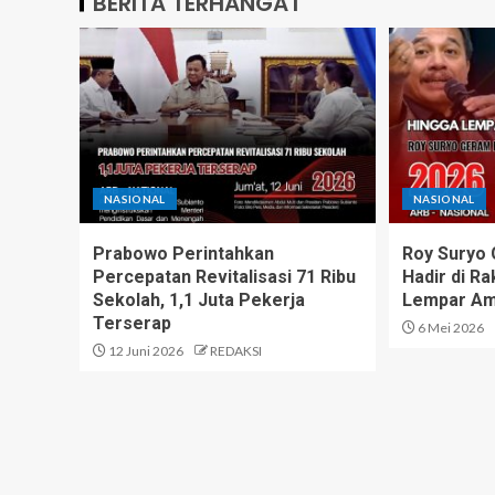
BERITA TERHANGAT
NASIONAL
NASIONAL
Prabowo Perintahkan
Roy Suryo
Percepatan Revitalisasi 71 Ribu
Hadir di R
Sekolah, 1,1 Juta Pekerja
Lempar Am
Terserap
6 Mei 2026
12 Juni 2026
REDAKSI