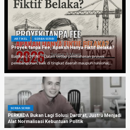
ARTIKEL
SERBA SERBI
Proyek tanpa Fee, Apakah Hanya Fiktif Belaka?
Bagikan.. OPINI – Dalam setiap pembahasan proyek
pembangunan, baik di tingkat daerah maupun nasional,...
SERBA SERBI
PERKADA Bukan Lagi Solusi Darurat, Justru Menjadi
Alat Normalisasi Kebuntuan Politik