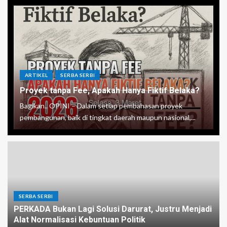
ARTIKEL
SERBA SERBI
Proyek tanpa Fee, Apakah Hanya Fiktif Belaka?
Bagikan.. OPINI – Dalam setiap pembahasan proyek
pembangunan, baik di tingkat daerah maupun nasional,...
SERBA SERBI
PERKADA Bukan Lagi Solusi Darurat, Justru Menjadi
Alat Normalisasi Kebuntuan Politik