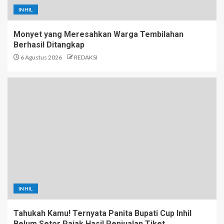
INHIL
Monyet yang Meresahkan Warga Tembilahan
Berhasil Ditangkap
6 Agustus 2026
REDAKSI
INHIL
Tahukah Kamu! Ternyata Panita Bupati Cup Inhil
Belum Setor Pajak Hasil Penjualan Tiket