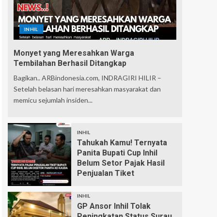
INHIL
Monyet yang Meresahkan Warga
Tembilahan Berhasil Ditangkap
Bagikan.. ARBindonesia.com, INDRAGIRI HILIR –
Setelah belasan hari meresahkan masyarakat dan
memicu sejumlah insiden...
INHIL
Tahukah Kamu! Ternyata
Panita Bupati Cup Inhil
Belum Setor Pajak Hasil
Penjualan Tiket
INHIL
GP Ansor Inhil Tolak
Peningkatan Status Surau