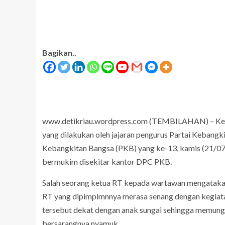
Bagikan..
www.detikriau.wordpress.com (TEMBILAHAN) – Keg
ARTIKEL
yang dilakukan oleh jajaran pengurus Partai Kebangk
Budi Wahyono: Anak Inklusi Ber
Kebangkitan Bangsa (PKB) yang ke-13, kamis (21/07
utuh Pembelaan Setelah
Memperoleh Pendidikan Layak 
di Sekolah Umum, Temasuk TK
bermukim disekitar kantor DPC PKB.
Salah seorang ketua RT kepada wartawan mengatakan
RT yang dipimpimnnya merasa senang dengan kegiatan
tersebut dekat dengan anak sungai sehingga memung
bersarangnya nyamuk.