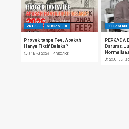
ARTIKEL
SERBA SERBI
SERBA SERBI
Proyek tanpa Fee, Apakah
PERKADA Bu
Hanya Fiktif Belaka?
Darurat, Ju
Normalisas
3 Maret 2026
REDAKSI
20 Januari 2