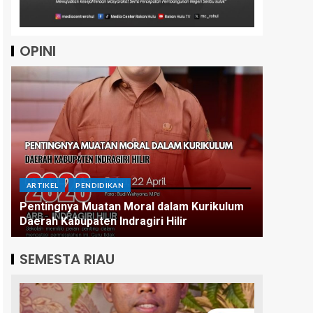
OPINI
ARTIKEL
ARTIKEL
PENDIDIKAN
Menatap
Pentingnya Muatan Moral dalam Kurikulum
Tetap S
Daerah Kabupaten Indragiri Hilir
Infrast
SEMESTA RIAU