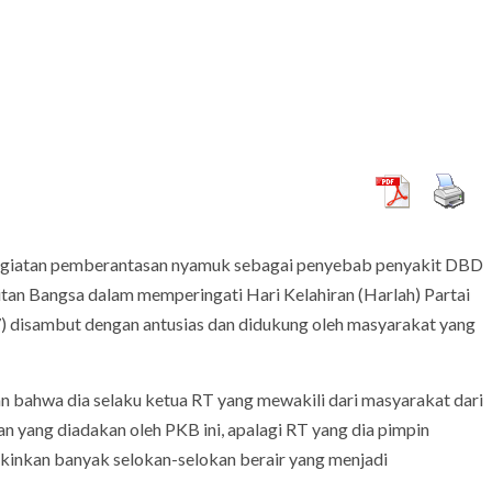
iatan pemberantasan nyamuk sebagai penyebab penyakit DBD
itan Bangsa dalam memperingati Hari Kelahiran (Harlah) Partai
ARTIKEL
hak
) disambut dengan antusias dan didukung oleh masyarakat yang
dan Bermutu
Pintar Saja Tidak Cukup, Mengapa Birokrasi
Butuh Pemimpin yang Jago Eksekusi
 bahwa dia selaku ketua RT yang mewakili dari masyarakat dari
 yang diadakan oleh PKB ini, apalagi RT yang dia pimpin
kinkan banyak selokan-selokan berair yang menjadi