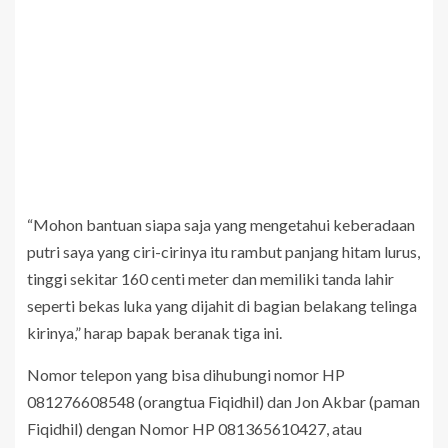
“Mohon bantuan siapa saja yang mengetahui keberadaan
putri saya yang ciri-cirinya itu rambut panjang hitam lurus,
tinggi sekitar 160 centi meter dan memiliki tanda lahir
seperti bekas luka yang dijahit di bagian belakang telinga
kirinya,” harap bapak beranak tiga ini.
Nomor telepon yang bisa dihubungi nomor HP
081276608548 (orangtua Fiqidhil) dan Jon Akbar (paman
Fiqidhil) dengan Nomor HP 081365610427, atau