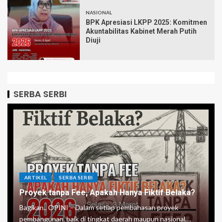
NASIONAL
BPK Apresiasi LKPP 2025: Komitmen
Akuntabilitas Kabinet Merah Putih
Diuji
SERBA SERBI
ARTIKEL
SERBA SERBI
Proyek tanpa Fee, Apakah Hanya Fiktif Belaka?
Bagikan.. OPINI – Dalam setiap pembahasan proyek
pembangunan, baik di tingkat daerah maupun nasional,...