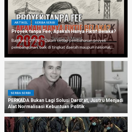
ARTIKEL
SERBA SERBI
Proyek tanpa Fee, Apakah Hanya Fiktif Belaka?
Bagikan.. OPINI – Dalam setiap pembahasan proyek
pembangunan, baik di tingkat daerah maupun nasional,...
SERBA SERBI
PERKADA Bukan Lagi Solusi Darurat, Justru Menjadi
Alat Normalisasi Kebuntuan Politik