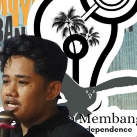
ARTIKEL
 APBD Inhil
riode Demi
Orang Jujur Tidak Butuh Pembelaan Setela
Jatuh