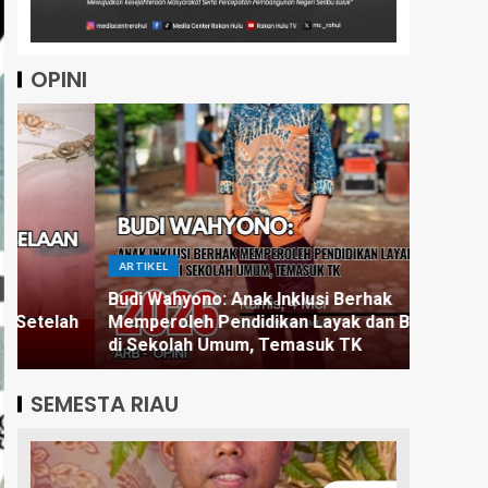
OPINI
ARTIKEL
ARTIKEL
Budi Wahyono: Anak Inklusi Berhak
h
Memperoleh Pendidikan Layak dan Bermutu
Pintar 
di Sekolah Umum, Temasuk TK
Butuh P
SEMESTA RIAU