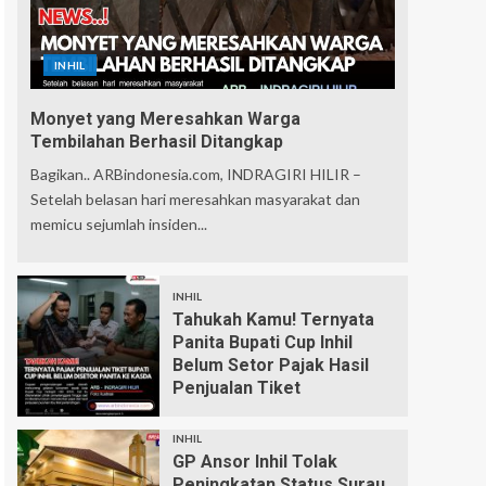
INHIL
Monyet yang Meresahkan Warga
Tembilahan Berhasil Ditangkap
Bagikan.. ARBindonesia.com, INDRAGIRI HILIR –
Setelah belasan hari meresahkan masyarakat dan
memicu sejumlah insiden...
INHIL
Tahukah Kamu! Ternyata
Panita Bupati Cup Inhil
Belum Setor Pajak Hasil
Penjualan Tiket
INHIL
GP Ansor Inhil Tolak
Peningkatan Status Surau