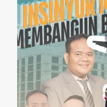
ARTIKEL
Menatap Asa Dibalik Angka: Jika
Moral dalam Kurikulum
Tetap Stagnan Butuh Berapa Pe
ragiri Hilir
Infrastruktur Merata?