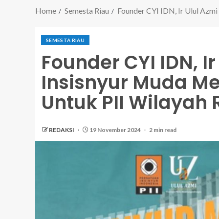
Home
Semesta Riau
Founder CYI IDN, Ir Ulul Azm
SEMESTA RIAU
Founder CYI IDN, Ir
Insisnyur Muda 
Untuk PII Wilayah 
REDAKSI
19 November 2024
2 min read