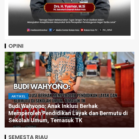
OPINI
ARTIKEL
ak
n Bermutu di
Pintar Saja Tidak Cukup, Mengapa Bi
Butuh Pemimpin yang Jago Eksekusi
SEMESTA RIAU