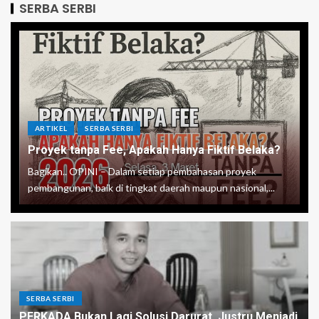
SERBA SERBI
ARTIKEL
SERBA SERBI
Proyek tanpa Fee, Apakah Hanya Fiktif Belaka?
Bagikan.. OPINI – Dalam setiap pembahasan proyek
pembangunan, baik di tingkat daerah maupun nasional,...
SERBA SERBI
PERKADA Bukan Lagi Solusi Darurat, Justru Menjadi