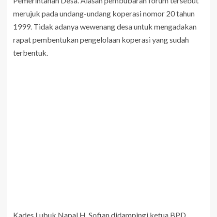
Pemerintahan Desa. Alasan pembubaran forum tersebut
merujuk pada undang-undang koperasi nomor 20 tahun
1999. Tidak adanya wewenang desa untuk mengadakan
rapat pembentukan pengelolaan koperasi yang sudah
terbentuk.
Kades Lubuk Napal H, Sofian didampingi ketua BPD