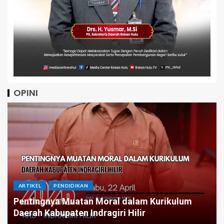
OPINI
ARTIKEL
Menatap Asa Dibalik Angka: Jika APBD
Kurikulum
Tetap Stagnan Butuh Berapa Periode
Infrastruktur Merata?