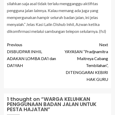
silahkan saja asal tidak terlalu mengganggu aktifitas
pengguna jalan lainnya. Kalau memang ada juga yang
mempergunakan hampir seluruh badan jalan, ini jelas
menyalah.” Jelas Kasi Lalin Dishub Inhil, Azwan ketika
dikomfirmasi melalui sambungan telepon selularnya. (fsl)
Previous
Next
DISBUDPAR INHIL
YAYASAN “Pradjnamitra
ADAKAN LOMBA DA’I dan
Maitreya Cabang
DA’IYAH
Tembilahan”,
DITENGGARAI KEBIRI
HAK GURU
1 thought on “
WARGA KELUHKAN
PENGGUNAAN BADAN JALAN UNTUK
PESTA HAJATAN
”