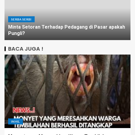
SERBA SERBI
Minta Setoran Terhadap Pedagang di Pasar apakah
Pungli?
BACA JUGA !
INHIL